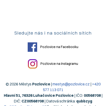
Sledujte nás i na sociálních sítích
Pozlovice na Facebooku
Pozlovice na Instagramu
© 2026 Městys
Pozlovice
|
mestys@pozlovice.cz
|
+420
577 113 071
Hlavní 51, 76326 Luhačovice Pozlovice
| IČO:
00568708
|
DIČ:
CZ00568708
| Datová schránka:
qubbzyg