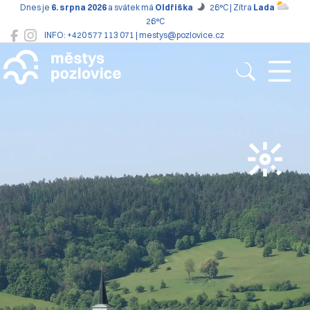
Dnes je
6. srpna 2026
a svátek má
Oldřiška
26°C | Zítra
Lada
26°C
INFO: +420 577 113 071 | mestys@pozlovice.cz
Pozlovice