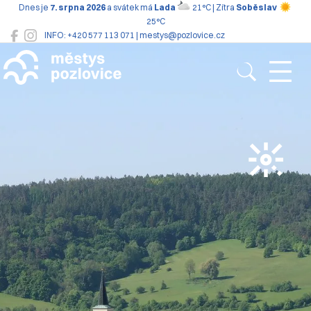
Dnes je
7. srpna 2026
a svátek má
Lada
21°C | Zítra
Soběslav
25°C
INFO: +420 577 113 071 | mestys@pozlovice.cz
Pozlovice