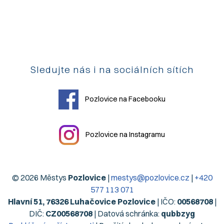
Sledujte nás i na sociálních sítích
Pozlovice na Facebooku
Pozlovice na Instagramu
© 2026 Městys
Pozlovice
|
mestys@pozlovice.cz
|
+420
577 113 071
Hlavní 51, 76326 Luhačovice Pozlovice
| IČO:
00568708
|
DIČ:
CZ00568708
| Datová schránka:
qubbzyg