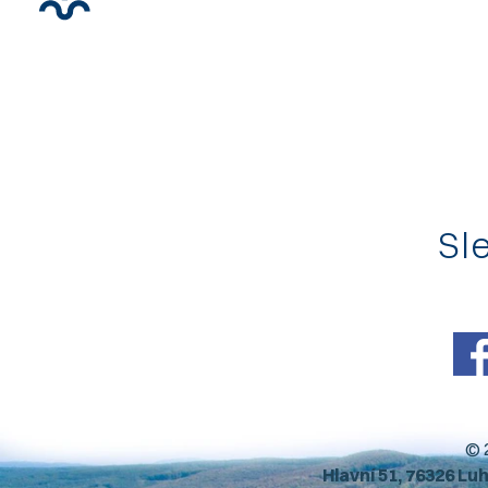
Sle
© 
Hlavní 51, 76326 Lu