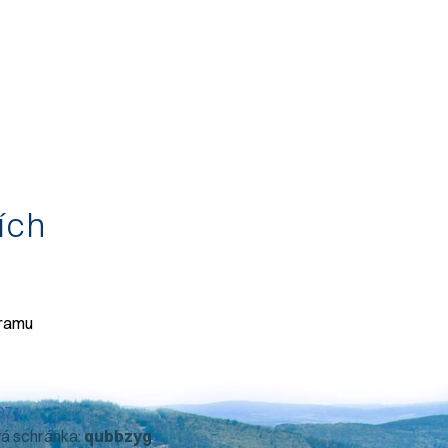
tích
gramu
071
vá schránka:
qubbzyg