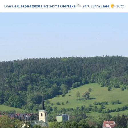
Dnes je
6. srpna 2026
a svátek má
Oldřiška
24°C | Zítra
Lada
26°C