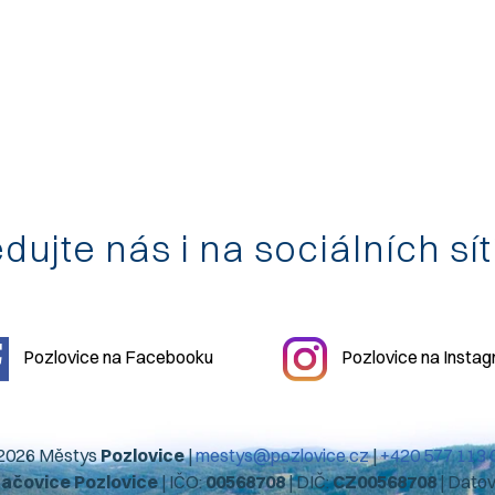
dujte nás i na sociálních sí
Pozlovice na Facebooku
Pozlovice na Insta
2026 Městys
Pozlovice
|
mestys@pozlovice.cz
|
+420 577 113 
hačovice Pozlovice
| IČO:
00568708
| DIČ:
CZ00568708
| Dato