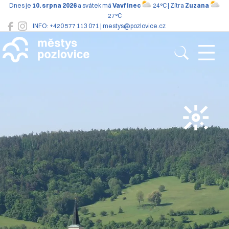
Dnes je
10. srpna 2026
a svátek má
Vavřinec
24°C | Zítra
Zuzana
27°C
INFO: +420 577 113 071 | mestys@pozlovice.cz
Pozlovice