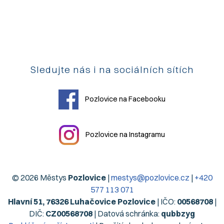
Sledujte nás i na sociálních sítích
Pozlovice na Facebooku
Pozlovice na Instagramu
© 2026 Městys
Pozlovice
|
mestys@pozlovice.cz
|
+420
577 113 071
Hlavní 51, 76326 Luhačovice Pozlovice
| IČO:
00568708
|
DIČ:
CZ00568708
| Datová schránka:
qubbzyg