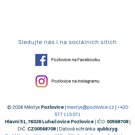
Sledujte nás i na sociálních sítích
Pozlovice na Facebooku
Pozlovice na Instagramu
© 2026 Městys
Pozlovice
|
mestys@pozlovice.cz
|
+420
577 113 071
Hlavní 51, 76326 Luhačovice Pozlovice
| IČO:
00568708
|
DIČ:
CZ00568708
| Datová schránka:
qubbzyg