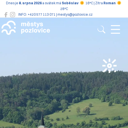
Dnes je
8. srpna 2026
a svátek má
Soběslav
16°C | Zítra
Roman
28°C
INFO: +420 577 113 071 | mestys@pozlovice.cz
Pozlovice