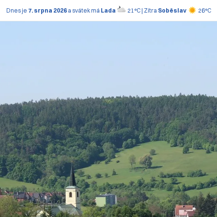
Dnes je
7. srpna 2026
a svátek má
Lada
21°C | Zítra
Soběslav
26°C