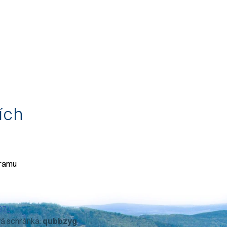
tích
gramu
071
vá schránka:
qubbzyg