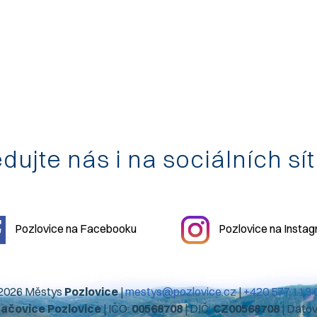
dujte nás i na sociálních sí
Pozlovice na Facebooku
Pozlovice na Insta
2026 Městys
Pozlovice
|
mestys@pozlovice.cz
|
+420 577 113 
hačovice Pozlovice
| IČO:
00568708
| DIČ:
CZ00568708
| Dato