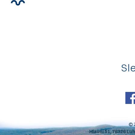
Sle
© 
Hlavní 51, 76326 Lu