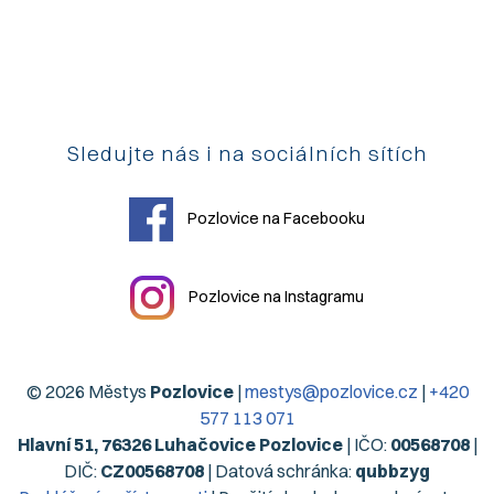
Sledujte nás i na sociálních sítích
Pozlovice na Facebooku
Pozlovice na Instagramu
© 2026 Městys
Pozlovice
|
mestys@pozlovice.cz
|
+420
577 113 071
Hlavní 51, 76326 Luhačovice Pozlovice
| IČO:
00568708
|
DIČ:
CZ00568708
| Datová schránka:
qubbzyg