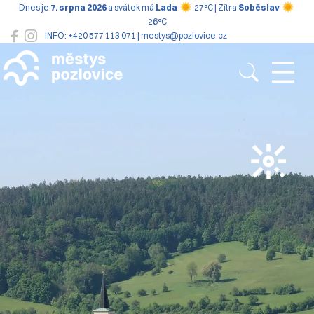
Dnes je
7. srpna 2026
a svátek má
Lada
27°C | Zítra
Soběslav
26°C
INFO: +420 577 113 071 | mestys@pozlovice.cz
Pozlovice