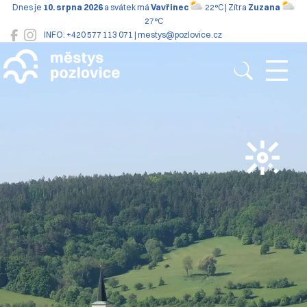
Dnes je
10. srpna 2026
a svátek má
Vavřinec
22°C | Zítra
Zuzana
27°C
INFO: +420 577 113 071 | mestys@pozlovice.cz
Pozlovice