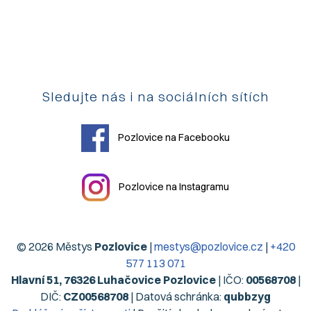
Sledujte nás i na sociálních sítích
Pozlovice na Facebooku
Pozlovice na Instagramu
© 2026 Městys
Pozlovice
|
mestys@pozlovice.cz
|
+420
577 113 071
Hlavní 51, 76326 Luhačovice Pozlovice
| IČO:
00568708
|
DIČ:
CZ00568708
| Datová schránka:
qubbzyg