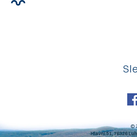
Sle
© 
Hlavní 51, 76326 Lu