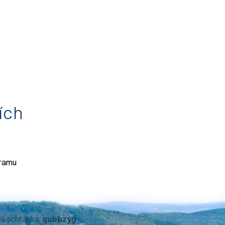
tích
gramu
071
vá schránka:
qubbzyg