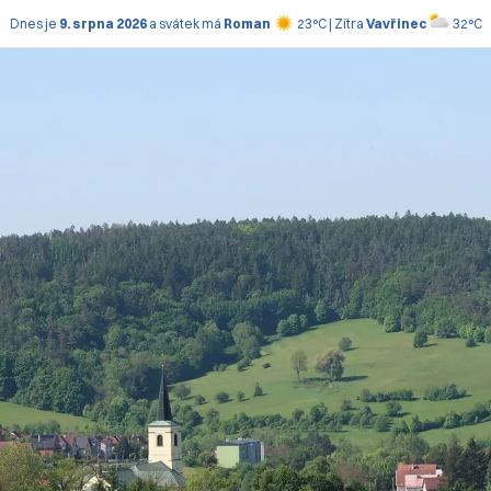
Dnes je
9. srpna 2026
a svátek má
Roman
23°C | Zítra
Vavřinec
32°C