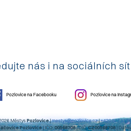
dujte nás i na sociálních sí
Pozlovice na Facebooku
Pozlovice na Insta
2026 Městys
Pozlovice
|
mestys@pozlovice.cz
|
+420 577 113 
hačovice Pozlovice
| IČO:
00568708
| DIČ:
CZ00568708
| Dato