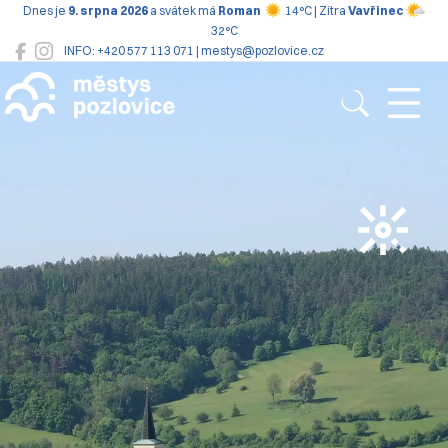
Dnes je
9. srpna 2026
a svátek má
Roman
14°C | Zítra
Vavřinec
32°C
INFO: +420 577 113 071 | mestys@pozlovice.cz
Pozlovice