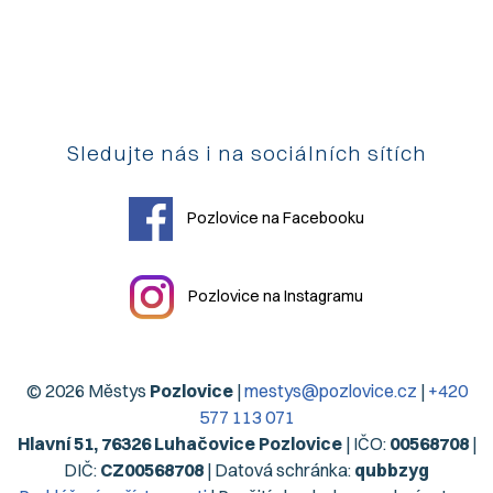
Sledujte nás i na sociálních sítích
Pozlovice na Facebooku
Pozlovice na Instagramu
© 2026 Městys
Pozlovice
|
mestys@pozlovice.cz
|
+420
577 113 071
Hlavní 51, 76326 Luhačovice Pozlovice
| IČO:
00568708
|
DIČ:
CZ00568708
| Datová schránka:
qubbzyg