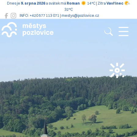
Dnes je
9. srpna 2026
a svátek má
Roman
14°C | Zítra
Vavřinec
32°C
INFO: +420 577 113 071 | mestys@pozlovice.cz
Pozlovice