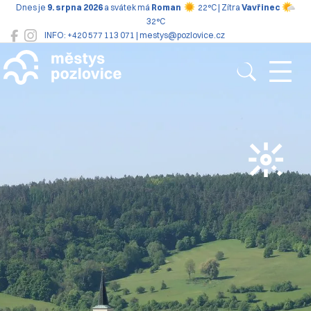
Dnes je
9. srpna 2026
a svátek má
Roman
22°C | Zítra
Vavřinec
32°C
INFO: +420 577 113 071 | mestys@pozlovice.cz
Pozlovice