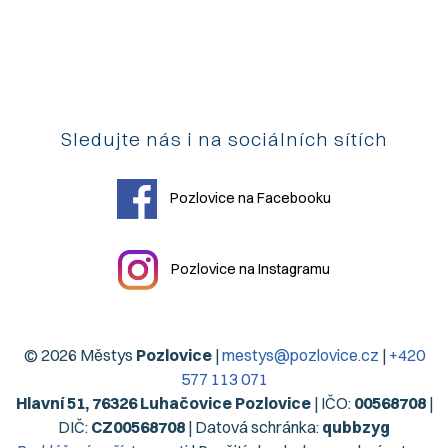
Sledujte nás i na sociálních sítích
Pozlovice na Facebooku
Pozlovice na Instagramu
© 2026 Městys
Pozlovice
|
mestys@pozlovice.cz
|
+420
577 113 071
Hlavní 51, 76326 Luhačovice Pozlovice
| IČO:
00568708
|
DIČ:
CZ00568708
| Datová schránka:
qubbzyg