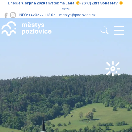
Dnes je
7. srpna 2026
a svátek má
Lada
26°C | Zítra
Soběslav
26°C
INFO: +420 577 113 071 | mestys@pozlovice.cz
Pozlovice