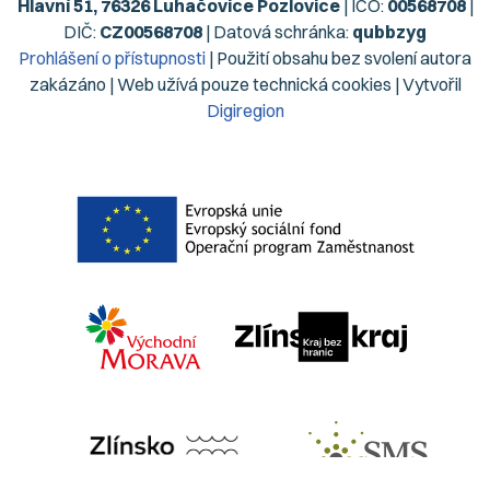
Hlavní 51, 76326 Luhačovice Pozlovice
| IČO:
00568708
|
DIČ:
CZ00568708
| Datová schránka:
qubbzyg
Prohlášení o přístupnosti
| Použití obsahu bez svolení autora
zakázáno | Web užívá pouze technická cookies | Vytvořil
Digiregion