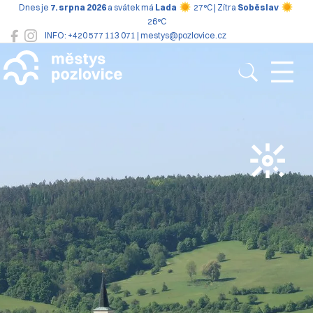
Dnes je
7. srpna 2026
a svátek má
Lada
27°C | Zítra
Soběslav
26°C
INFO: +420 577 113 071 | mestys@pozlovice.cz
Pozlovice