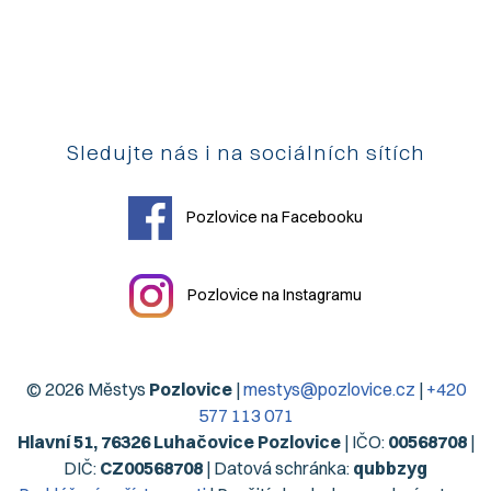
Sledujte nás i na sociálních sítích
Pozlovice na Facebooku
Pozlovice na Instagramu
© 2026 Městys
Pozlovice
|
mestys@pozlovice.cz
|
+420
577 113 071
Hlavní 51, 76326 Luhačovice Pozlovice
| IČO:
00568708
|
DIČ:
CZ00568708
| Datová schránka:
qubbzyg