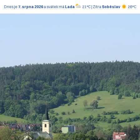
Dnes je
7. srpna 2026
a svátek má
Lada
21°C | Zítra
Soběslav
26°C