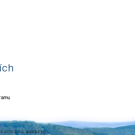
tích
gramu
071
vá schránka:
qubbzyg