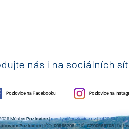
dujte nás i na sociálních sí
Pozlovice na Facebooku
Pozlovice na Insta
2026 Městys
Pozlovice
|
mestys@pozlovice.cz
|
+420 577 113 
hačovice Pozlovice
| IČO:
00568708
| DIČ:
CZ00568708
| Dato