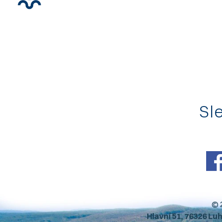
Sle
© 
Hlavní 51, 76326 Lu