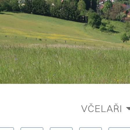
VČELAŘI