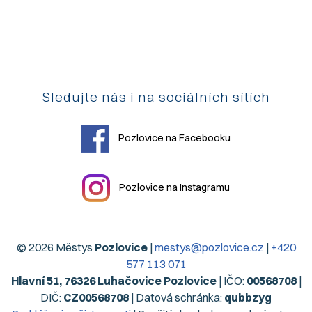
Sledujte nás i na sociálních sítích
Pozlovice na Facebooku
Pozlovice na Instagramu
© 2026 Městys
Pozlovice
|
mestys@pozlovice.cz
|
+420
577 113 071
Hlavní 51, 76326 Luhačovice Pozlovice
| IČO:
00568708
|
DIČ:
CZ00568708
| Datová schránka:
qubbzyg