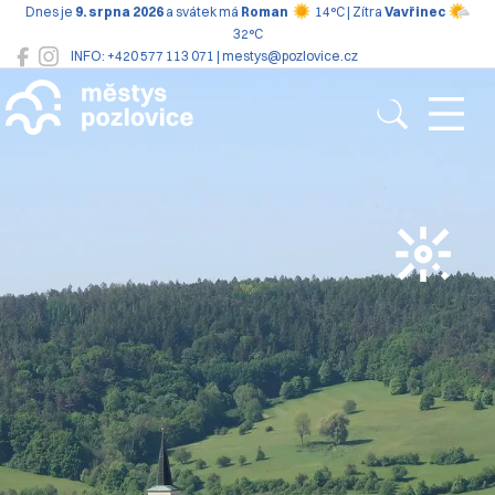
Dnes je
9. srpna 2026
a svátek má
Roman
14°C | Zítra
Vavřinec
32°C
INFO: +420 577 113 071 | mestys@pozlovice.cz
Pozlovice