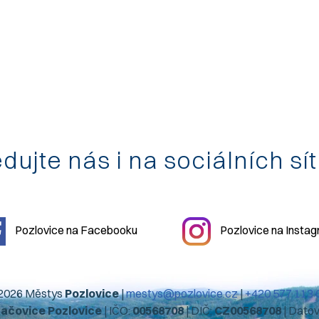
dujte nás i na sociálních sí
Pozlovice na Facebooku
Pozlovice na Insta
2026 Městys
Pozlovice
|
mestys@pozlovice.cz
|
+420 577 113 
hačovice Pozlovice
| IČO:
00568708
| DIČ:
CZ00568708
| Dato