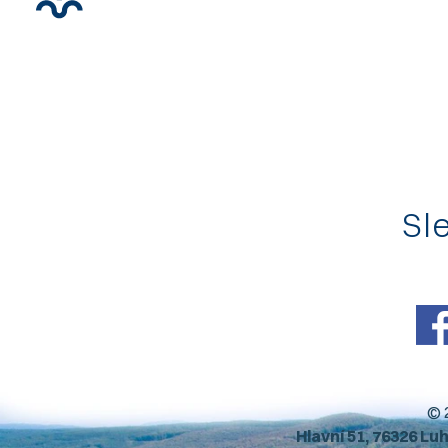
Sle
© 
Hlavní 51, 76326 Lu