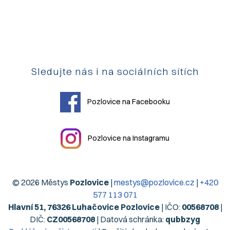
Sledujte nás i na sociálních sítích
Pozlovice na Facebooku
Pozlovice na Instagramu
© 2026 Městys
Pozlovice
|
mestys@pozlovice.cz
|
+420
577 113 071
Hlavní 51, 76326 Luhačovice Pozlovice
| IČO:
00568708
|
DIČ:
CZ00568708
| Datová schránka:
qubbzyg