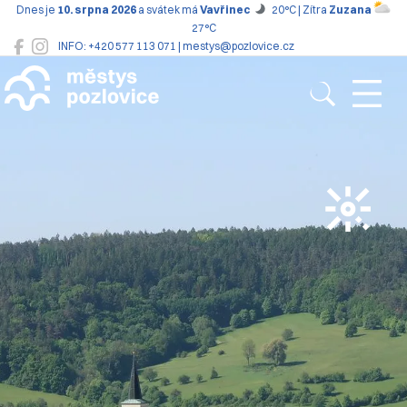
Dnes je
10. srpna 2026
a svátek má
Vavřinec
20°C | Zítra
Zuzana
27°C
INFO: +420 577 113 071 | mestys@pozlovice.cz
Pozlovice