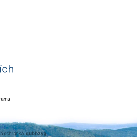
tích
gramu
071
vá schránka:
qubbzyg