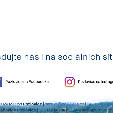
dujte nás i na sociálních sí
Pozlovice na Facebooku
Pozlovice na Insta
2026 Městys
Pozlovice
|
mestys@pozlovice.cz
|
+420 577 113 
hačovice Pozlovice
| IČO:
00568708
| DIČ:
CZ00568708
| Dato