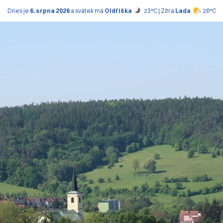
Dnes je
6. srpna 2026
a svátek má
Oldřiška
23°C | Zítra
Lada
26°C