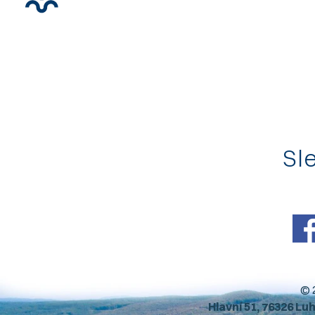
Sle
© 
Hlavní 51, 76326 Lu