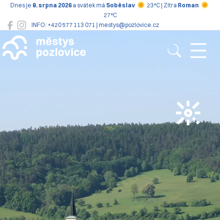
Dnes je
8. srpna 2026
a svátek má
Soběslav
23°C | Zítra
Roman
27°C
INFO: +420 577 113 071 | mestys@pozlovice.cz
Pozlovice