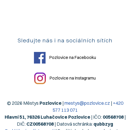
Sledujte nás i na sociálních sítích
Pozlovice na Facebooku
Pozlovice na Instagramu
© 2026 Městys
Pozlovice
|
mestys@pozlovice.cz
|
+420
577 113 071
Hlavní 51, 76326 Luhačovice Pozlovice
| IČO:
00568708
|
DIČ:
CZ00568708
| Datová schránka:
qubbzyg