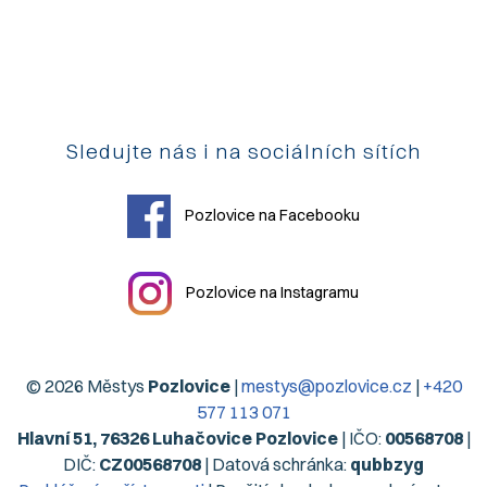
Sledujte nás i na sociálních sítích
Pozlovice na Facebooku
Pozlovice na Instagramu
© 2026 Městys
Pozlovice
|
mestys@pozlovice.cz
|
+420
577 113 071
Hlavní 51, 76326 Luhačovice Pozlovice
| IČO:
00568708
|
DIČ:
CZ00568708
| Datová schránka:
qubbzyg