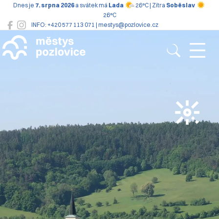
Dnes je
7. srpna 2026
a svátek má
Lada
26°C | Zítra
Soběslav
26°C
INFO: +420 577 113 071 | mestys@pozlovice.cz
Pozlovice