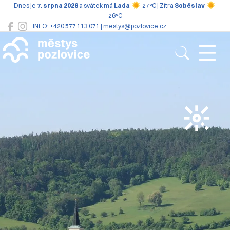
Dnes je
7. srpna 2026
a svátek má
Lada
27°C | Zítra
Soběslav
26°C
INFO: +420 577 113 071 | mestys@pozlovice.cz
Pozlovice