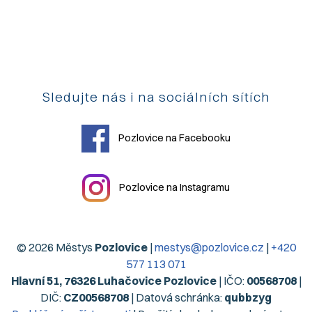
Sledujte nás i na sociálních sítích
Pozlovice na Facebooku
Pozlovice na Instagramu
© 2026 Městys
Pozlovice
|
mestys@pozlovice.cz
|
+420
577 113 071
Hlavní 51, 76326 Luhačovice Pozlovice
| IČO:
00568708
|
DIČ:
CZ00568708
| Datová schránka:
qubbzyg