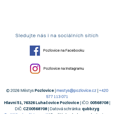
Sledujte nás i na sociálních sítích
Pozlovice na Facebooku
Pozlovice na Instagramu
© 2026 Městys
Pozlovice
|
mestys@pozlovice.cz
|
+420
577 113 071
Hlavní 51, 76326 Luhačovice Pozlovice
| IČO:
00568708
|
DIČ:
CZ00568708
| Datová schránka:
qubbzyg