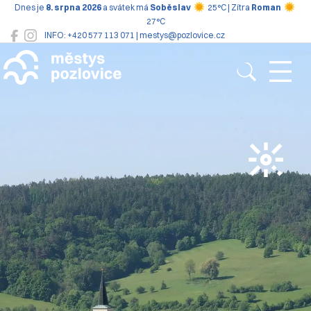
Dnes je
8. srpna 2026
a svátek má
Soběslav
25°C | Zítra
Roman
27°C
INFO: +420 577 113 071 | mestys@pozlovice.cz
Pozlovice