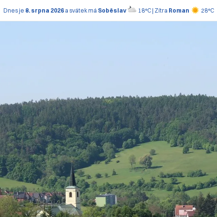
Dnes je
8. srpna 2026
a svátek má
Soběslav
18°C | Zítra
Roman
28°C