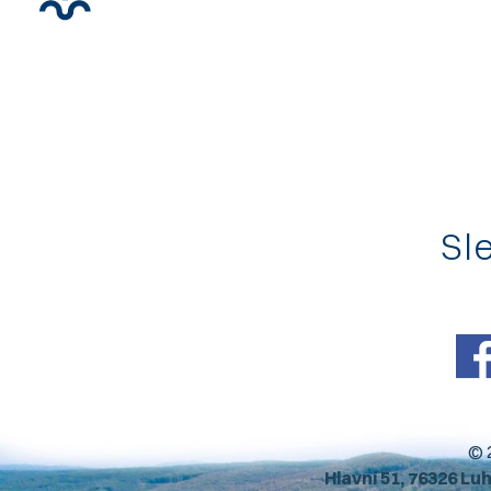
Sle
© 
Hlavní 51, 76326 Lu