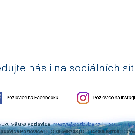
dujte nás i na sociálních sí
Pozlovice na Facebooku
Pozlovice na Insta
2026 Městys
Pozlovice
|
mestys@pozlovice.cz
|
+420 577 113 
hačovice Pozlovice
| IČO:
00568708
| DIČ:
CZ00568708
| Dato