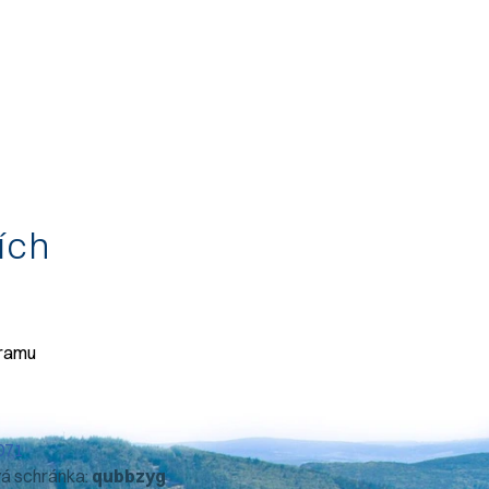
tích
gramu
071
vá schránka:
qubbzyg