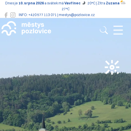
Dnes je
10. srpna 2026
a svátek má
Vavřinec
20°C | Zítra
Zuzana
27°C
INFO: +420 577 113 071 | mestys@pozlovice.cz
Pozlovice