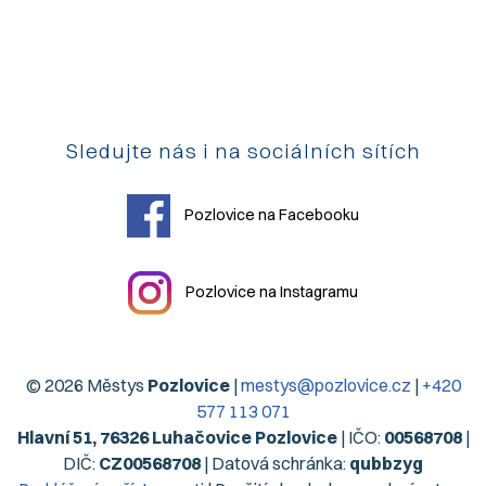
Sledujte nás i na sociálních sítích
Pozlovice na Facebooku
Pozlovice na Instagramu
© 2026 Městys
Pozlovice
|
mestys@pozlovice.cz
|
+420
577 113 071
Hlavní 51, 76326 Luhačovice Pozlovice
| IČO:
00568708
|
DIČ:
CZ00568708
| Datová schránka:
qubbzyg