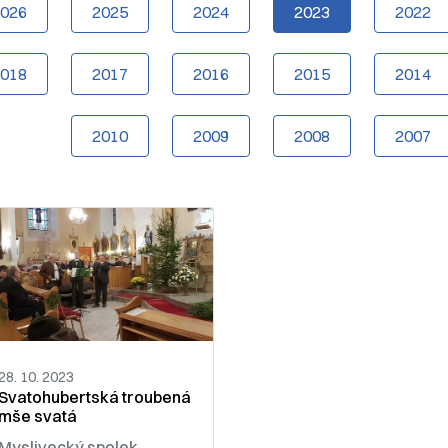
2026
2025
2024
2023
2022
2018
2017
2016
2015
2014
2010
2009
2008
2007
28. 10. 2023
Svatohubertská troubená
mše svatá
Myslivecký spolek