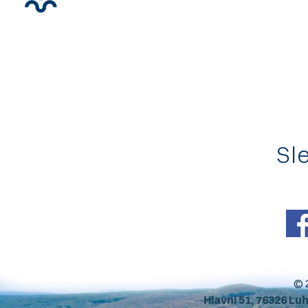
Sle
© 
Hlavní 51, 76326 Lu