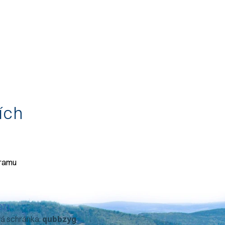
tích
gramu
071
vá schránka:
qubbzyg