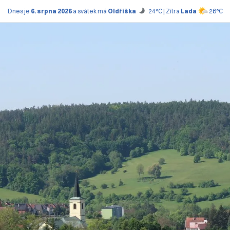
Dnes je
6. srpna 2026
a svátek má
Oldřiška
24°C | Zítra
Lada
26°C