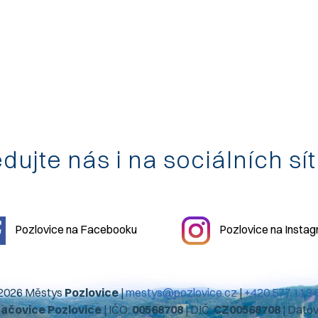
dujte nás i na sociálních sí
Pozlovice na Facebooku
Pozlovice na Insta
2026 Městys
Pozlovice
|
mestys@pozlovice.cz
|
+420 577 113 
hačovice Pozlovice
| IČO:
00568708
| DIČ:
CZ00568708
| Dato