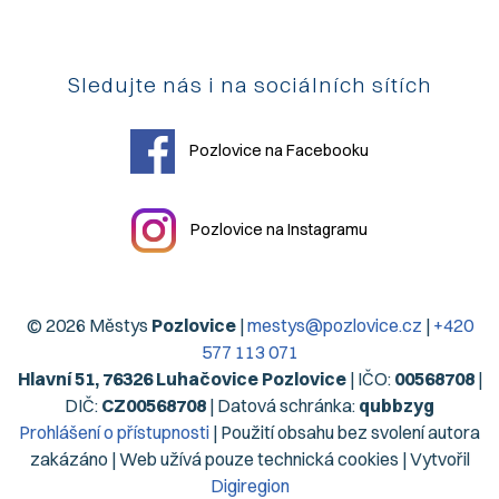
Sledujte nás i na sociálních sítích
Pozlovice na Facebooku
Pozlovice na Instagramu
© 2026 Městys
Pozlovice
|
mestys@pozlovice.cz
|
+420
577 113 071
Hlavní 51, 76326 Luhačovice Pozlovice
| IČO:
00568708
|
DIČ:
CZ00568708
| Datová schránka:
qubbzyg
Prohlášení o přístupnosti
| Použití obsahu bez svolení autora
zakázáno | Web užívá pouze technická cookies | Vytvořil
Digiregion