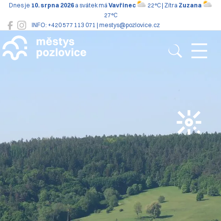
Dnes je
10. srpna 2026
a svátek má
Vavřinec
22°C | Zítra
Zuzana
27°C
INFO: +420 577 113 071 | mestys@pozlovice.cz
Pozlovice