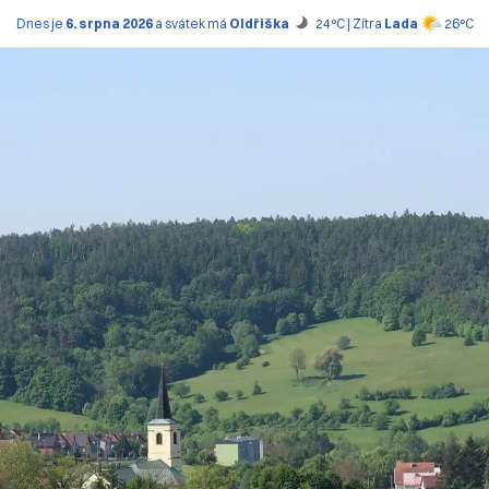
Dnes je
6. srpna 2026
a svátek má
Oldřiška
24°C | Zítra
Lada
26°C