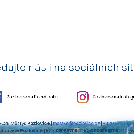
dujte nás i na sociálních sí
Pozlovice na Facebooku
Pozlovice na Insta
2026 Městys
Pozlovice
|
mestys@pozlovice.cz
|
+420 577 113 
hačovice Pozlovice
| IČO:
00568708
| DIČ:
CZ00568708
| Dato