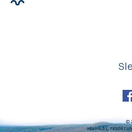
Sle
© 
Hlavní 51, 76326 Lu