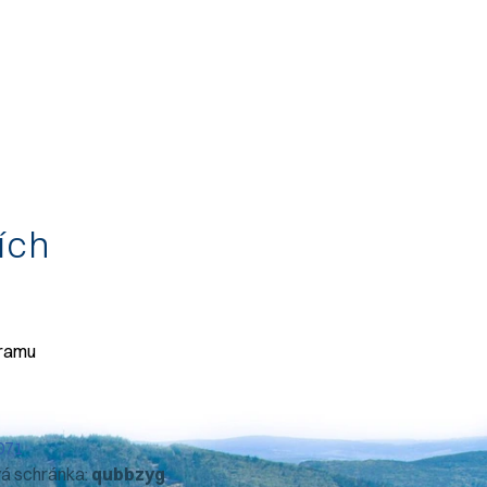
tích
gramu
071
vá schránka:
qubbzyg