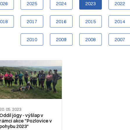
2026
2025
2024
2023
2022
2018
2017
2016
2015
2014
2010
2009
2008
2007
20. 05. 2023
Oddíl jógy - výšlap v
rámci akce "Pozlovice v
pohybu 2023"