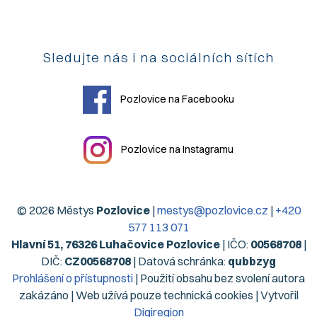
Sledujte nás i na sociálních sítích
Pozlovice na Facebooku
Pozlovice na Instagramu
© 2026 Městys
Pozlovice
|
mestys@pozlovice.cz
|
+420
577 113 071
Hlavní 51, 76326 Luhačovice Pozlovice
| IČO:
00568708
|
DIČ:
CZ00568708
| Datová schránka:
qubbzyg
Prohlášení o přístupnosti
| Použití obsahu bez svolení autora
zakázáno | Web užívá pouze technická cookies | Vytvořil
Digiregion