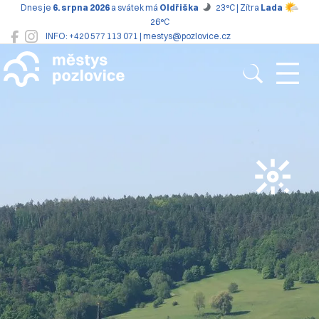
Dnes je
6. srpna 2026
a svátek má
Oldřiška
23°C | Zítra
Lada
26°C
INFO: +420 577 113 071 | mestys@pozlovice.cz
Pozlovice