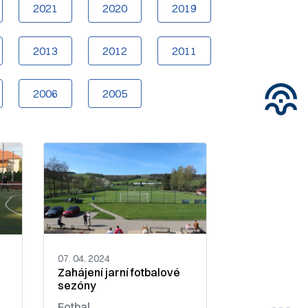
2021
2020
2019
2013
2012
2011
2006
2005
07. 04. 2024
Zahájení jarní fotbalové
sezóny
Fotbal