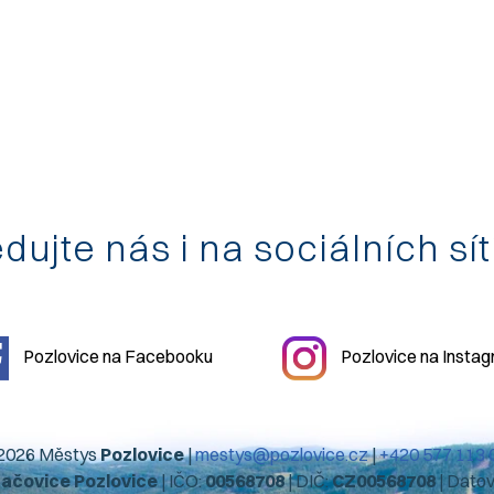
dujte nás i na sociálních sí
Pozlovice na Facebooku
Pozlovice na Insta
2026 Městys
Pozlovice
|
mestys@pozlovice.cz
|
+420 577 113 
hačovice Pozlovice
| IČO:
00568708
| DIČ:
CZ00568708
| Dato