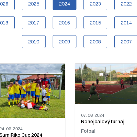
2026
2025
2024
2023
2022
2018
2017
2016
2015
2014
2010
2009
2008
2007
07. 06. 2024
Nohejbalový turnaj
24. 06. 2024
Fotbal
SumiRiko Cup 2024