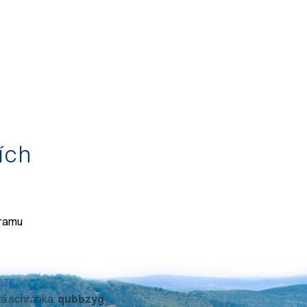
tích
gramu
071
vá schránka:
qubbzyg