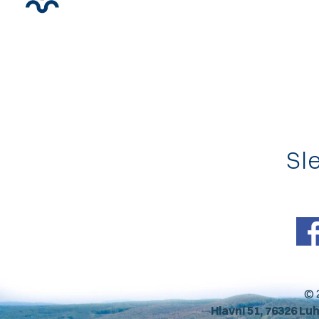
Sle
© 
Hlavní 51, 76326 Lu