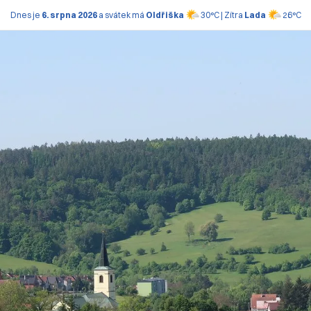
Dnes je
6. srpna 2026
a svátek má
Oldřiška
30°C | Zítra
Lada
26°C