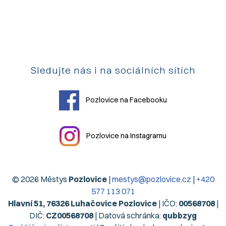
Sledujte nás i na sociálních sítích
Pozlovice na Facebooku
Pozlovice na Instagramu
© 2026 Městys
Pozlovice
|
mestys@pozlovice.cz
|
+420
577 113 071
Hlavní 51, 76326 Luhačovice Pozlovice
| IČO:
00568708
|
DIČ:
CZ00568708
| Datová schránka:
qubbzyg