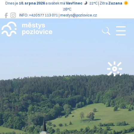
Dnes je
10. srpna 2026
a svátek má
Vavřinec
22°C | Zítra
Zuzana
26°C
INFO: +420 577 113 071 | mestys@pozlovice.cz
Pozlovice