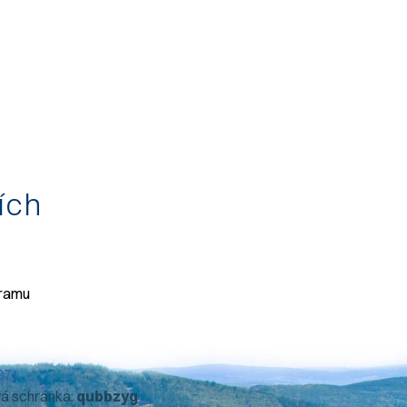
tích
gramu
071
vá schránka:
qubbzyg