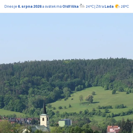
Dnes je
6. srpna 2026
a svátek má
Oldřiška
24°C | Zítra
Lada
26°C