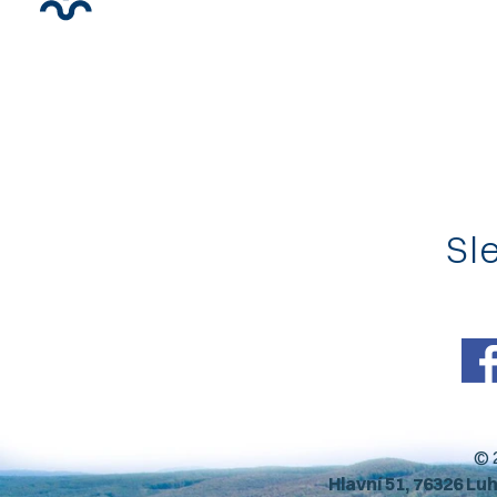
Sle
© 
Hlavní 51, 76326 Lu