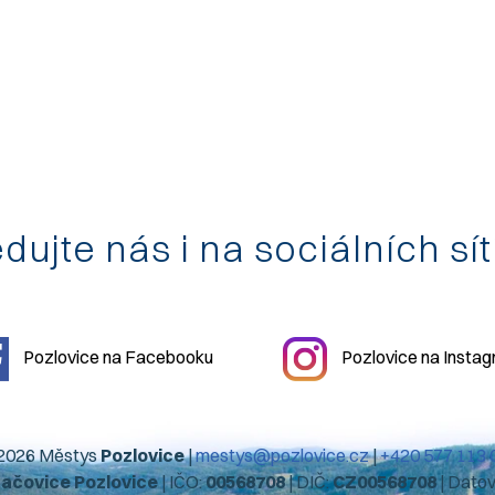
dujte nás i na sociálních sí
Pozlovice na Facebooku
Pozlovice na Insta
2026 Městys
Pozlovice
|
mestys@pozlovice.cz
|
+420 577 113 
hačovice Pozlovice
| IČO:
00568708
| DIČ:
CZ00568708
| Dato