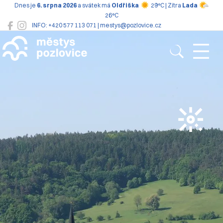
Dnes je
6. srpna 2026
a svátek má
Oldřiška
29°C | Zítra
Lada
26°C
INFO: +420 577 113 071 | mestys@pozlovice.cz
Pozlovice