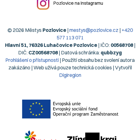
Pozlovice na Instagramu
© 2026 Městys
Pozlovice
|
mestys@pozlovice.cz
|
+420
577 113 071
Hlavní 51, 76326 Luhačovice Pozlovice
| IČO:
00568708
|
DIČ:
CZ00568708
| Datová schránka:
qubbzyg
Prohlášení o přístupnosti
| Použití obsahu bez svolení autora
zakázáno | Web užívá pouze technická cookies | Vytvořil
Digiregion