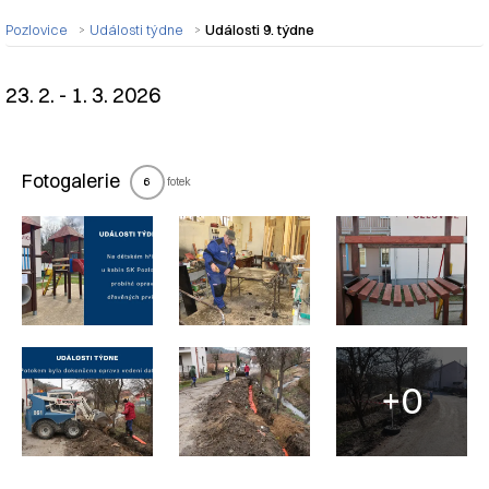
Pozlovice
Události týdne
Události 9. týdne
23. 2. - 1. 3. 2026
Nadpis článku
Fotogalerie
fotek
6
+0