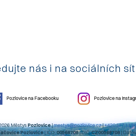
dujte nás i na sociálních sí
Pozlovice na Facebooku
Pozlovice na Insta
2026 Městys
Pozlovice
|
mestys@pozlovice.cz
|
+420 577 113 
hačovice Pozlovice
| IČO:
00568708
| DIČ:
CZ00568708
| Dato