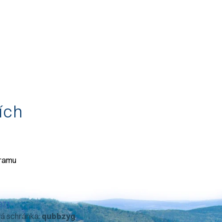
tích
gramu
071
vá schránka:
qubbzyg