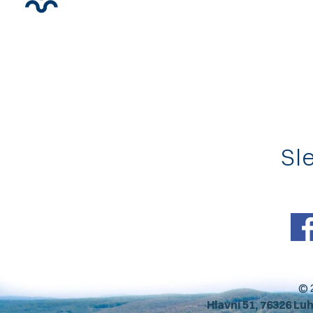
Sle
© 
Hlavní 51, 76326 Lu