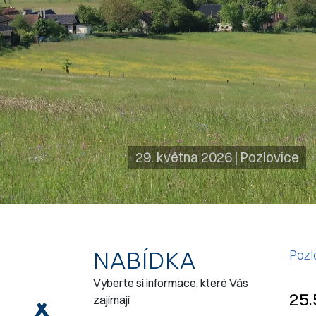
29. května 2026
|
Pozlovice
NABÍDKA
Pozl
Vyberte si informace, které Vás
N
25.
zajímají