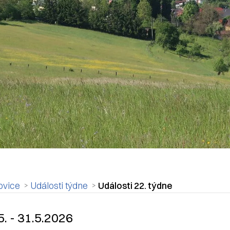
ovice
Události týdne
Události 22. týdne
adpis článku
5. - 31.5.2026