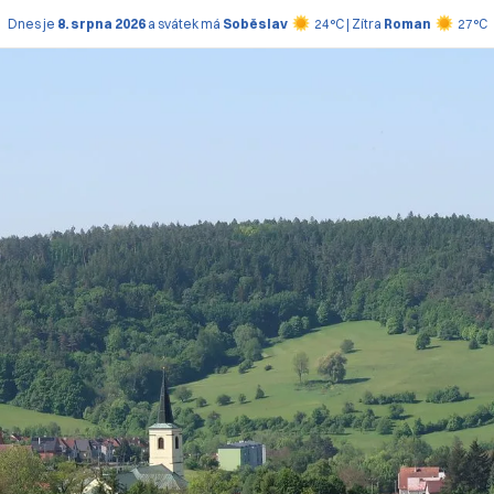
Dnes je
8. srpna 2026
a svátek má
Soběslav
24°C | Zítra
Roman
27°C