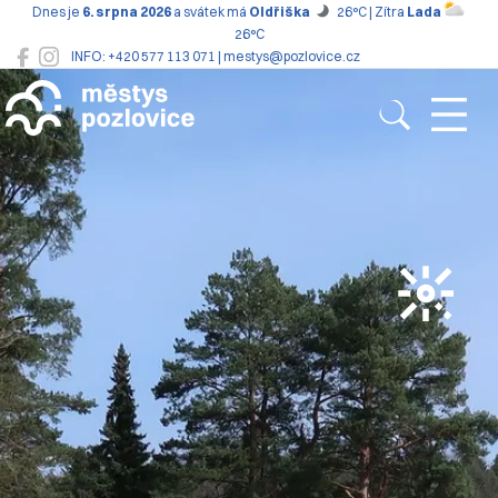
Dnes je
6. srpna 2026
a svátek má
Oldřiška
26°C | Zítra
Lada
26°C
INFO: +420 577 113 071 | mestys@pozlovice.cz
Pozlovice