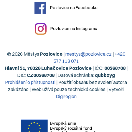
Pozlovice na Facebooku
Pozlovice na Instagramu
© 2026 Městys
Pozlovice
|
mestys@pozlovice.cz
|
+420
577 113 071
Hlavní 51, 76326 Luhačovice Pozlovice
| IČO:
00568708
|
DIČ:
CZ00568708
| Datová schránka:
qubbzyg
Prohlášení o přístupnosti
| Použití obsahu bez svolení autora
zakázáno | Web užívá pouze technická cookies | Vytvořil
Digiregion