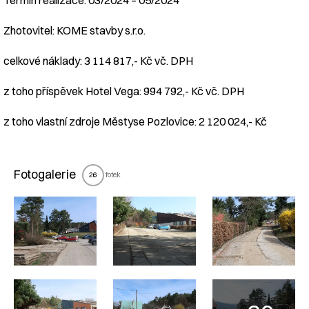
Termín realizace: 03/2024 – 05/2024
Zhotovitel: KOME stavby s.r.o.
celkové náklady: 3 114 817,- Kč vč. DPH
z toho příspěvek Hotel Vega: 994 792,- Kč vč. DPH
z toho vlastní zdroje Městyse Pozlovice: 2 120 024,- Kč
Fotogalerie
fotek
26