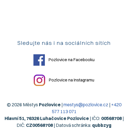
Sledujte nás i na sociálních sítích
Pozlovice na Facebooku
Pozlovice na Instagramu
© 2026 Městys
Pozlovice
|
mestys@pozlovice.cz
|
+420
577 113 071
Hlavní 51, 76326 Luhačovice Pozlovice
| IČO:
00568708
|
DIČ:
CZ00568708
| Datová schránka:
qubbzyg