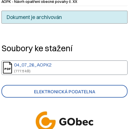
AOPK - Návrh opatření obecné povahy č. XX
Dokument je archivován
Nadpis článku
Soubory ke stažení
04_07_26_AOPK2
(777.5 kB)
ELEKTRONICKÁ PODATELNA