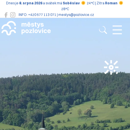
Dnes je
8. srpna 2026
a svátek má
Soběslav
24°C | Zítra
Roman
28°C
INFO: +420 577 113 071 | mestys@pozlovice.cz
Pozlovice