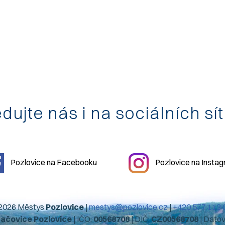
dujte nás i na sociálních sí
Pozlovice na Facebooku
Pozlovice na Insta
2026 Městys
Pozlovice
|
mestys@pozlovice.cz
|
+420 577 113 
hačovice Pozlovice
| IČO:
00568708
| DIČ:
CZ00568708
| Dato