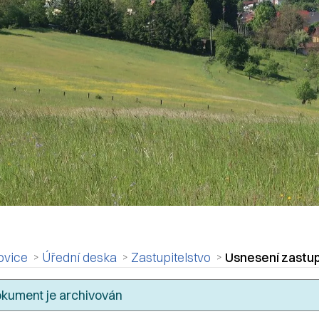
ovice
Úřední deska
Zastupitelstvo
Usnesení zastupi
kument je archivován