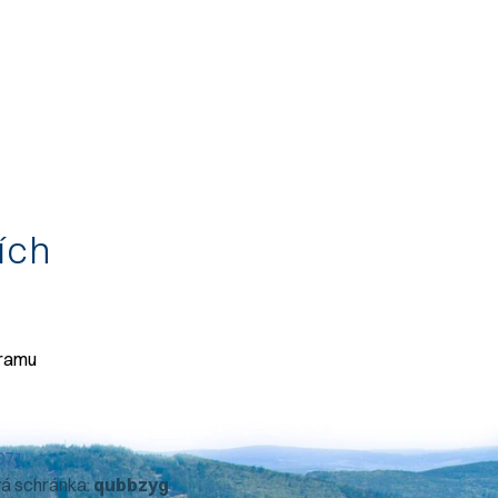
tích
gramu
071
vá schránka:
qubbzyg