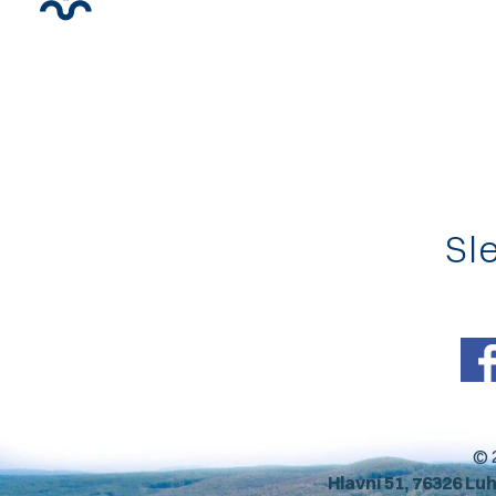
Sle
© 
Hlavní 51, 76326 Lu