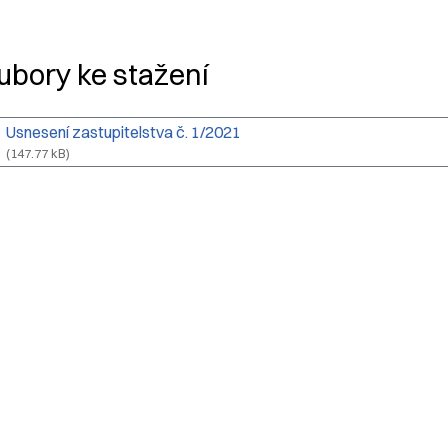
adpis článku
ubory ke stažení
Usnesení zastupitelstva č. 1/2021
(147.77 kB)