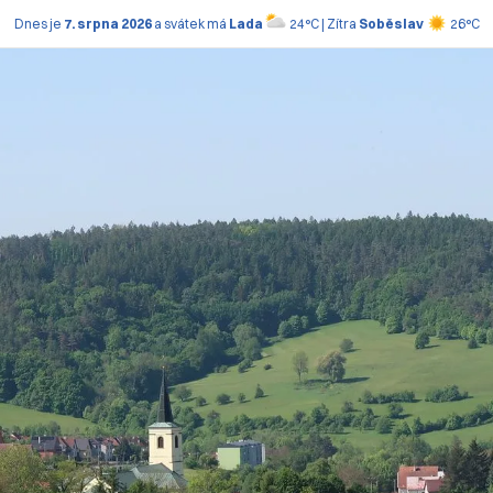
Dnes je
7. srpna 2026
a svátek má
Lada
24°C | Zítra
Soběslav
26°C