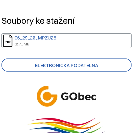
Nadpis článku
Soubory ke stažení
06_29_26_MPZU25
(2.71 MB)
ELEKTRONICKÁ PODATELNA