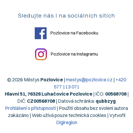
Sledujte nás i na sociálních sítích
Pozlovice na Facebooku
Pozlovice na Instagramu
© 2026 Městys
Pozlovice
|
mestys@pozlovice.cz
|
+420
577 113 071
Hlavní 51, 76326 Luhačovice Pozlovice
| IČO:
00568708
|
DIČ:
CZ00568708
| Datová schránka:
qubbzyg
Prohlášení o přístupnosti
| Použití obsahu bez svolení autora
zakázáno | Web užívá pouze technická cookies | Vytvořil
Digiregion