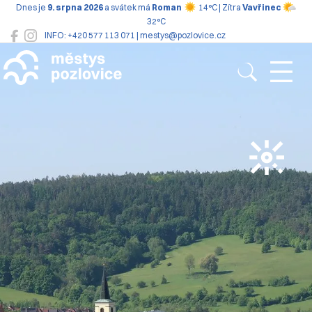
Dnes je
9. srpna 2026
a svátek má
Roman
14°C | Zítra
Vavřinec
32°C
INFO: +420 577 113 071 | mestys@pozlovice.cz
Pozlovice