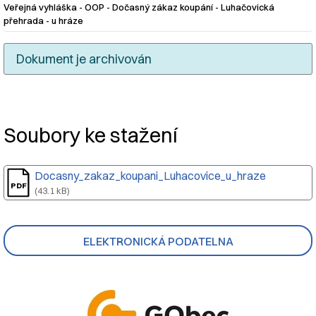
Veřejná vyhláška - OOP - Dočasný zákaz koupání - Luhačovická
přehrada - u hráze
Dokument je archivován
Nadpis článku
Soubory ke stažení
Docasny_zakaz_koupani_Luhacovice_u_hraze
(43.1 kB)
ELEKTRONICKÁ PODATELNA