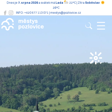
Dnes je
7. srpna 2026
a svátek má
Lada
22°C | Zítra
Soběslav
26°C
INFO: +420 577 113 071 | mestys@pozlovice.cz
Pozlovice