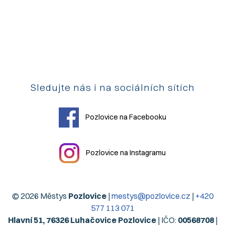
Sledujte nás i na sociálních sítích
Pozlovice na Facebooku
Pozlovice na Instagramu
© 2026 Městys
Pozlovice
|
mestys@pozlovice.cz
|
+420
577 113 071
Hlavní 51, 76326 Luhačovice Pozlovice
| IČO:
00568708
|