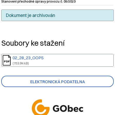
Stanovení přechodné úpravy provozu č. 05/2023
Dokument je archivován
Nadpis článku
Soubory ke stažení
02_28_23_OOP5
(753.94 kB)
ELEKTRONICKÁ PODATELNA