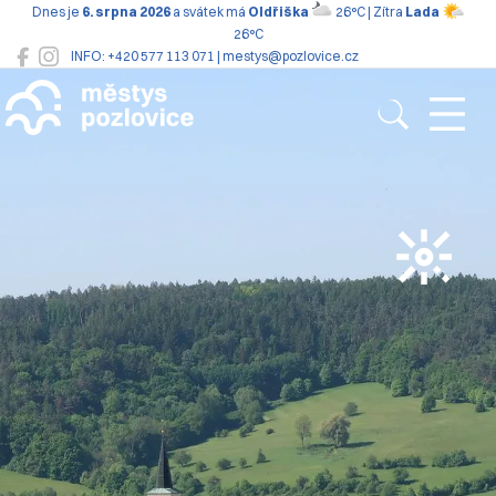
Dnes je
6. srpna 2026
a svátek má
Oldřiška
26°C | Zítra
Lada
26°C
INFO: +420 577 113 071 | mestys@pozlovice.cz
Pozlovice