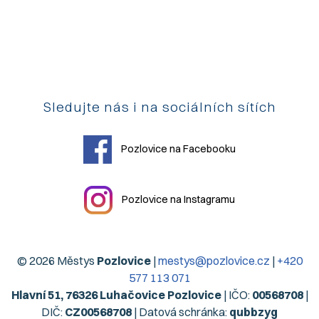
Sledujte nás i na sociálních sítích
Pozlovice na Facebooku
Pozlovice na Instagramu
© 2026 Městys
Pozlovice
|
mestys@pozlovice.cz
|
+420
577 113 071
Hlavní 51, 76326 Luhačovice Pozlovice
| IČO:
00568708
|
DIČ:
CZ00568708
| Datová schránka:
qubbzyg