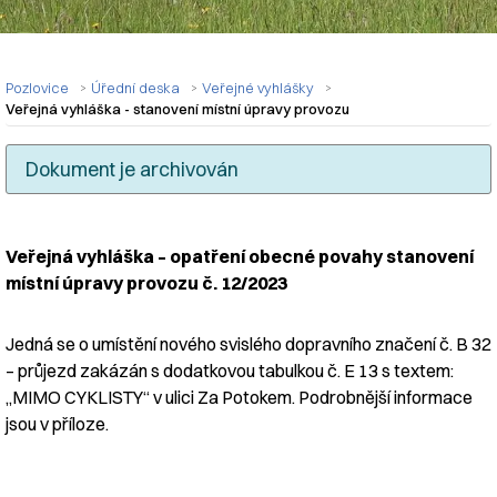
Pozlovice
Úřední deska
Veřejné vyhlášky
Veřejná vyhláška - stanovení místní úpravy provozu
Dokument je archivován
Veřejná vyhláška – opatření obecné povahy stanovení
Nadpis článku
místní úpravy provozu č. 12/2023
Jedná se o umístění nového svislého dopravního značení č. B 32
– průjezd zakázán s dodatkovou tabulkou č. E 13 s textem:
„MIMO CYKLISTY“ v ulici Za Potokem. Podrobnější informace
jsou v příloze.