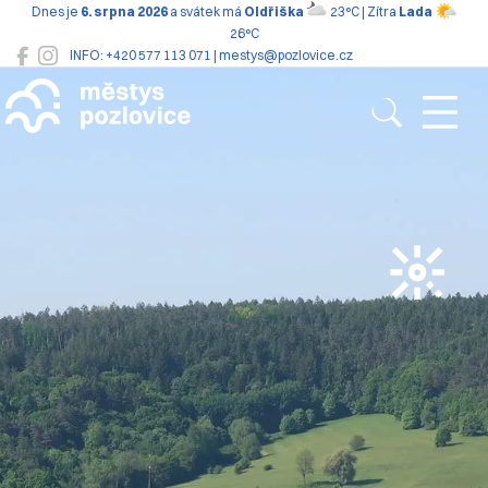
Dnes je
6. srpna 2026
a svátek má
Oldřiška
23°C | Zítra
Lada
26°C
INFO: +420 577 113 071 | mestys@pozlovice.cz
Pozlovice