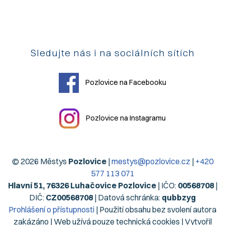
Sledujte nás i na sociálních sítích
Pozlovice na Facebooku
Pozlovice na Instagramu
© 2026 Městys
Pozlovice
|
mestys@pozlovice.cz
|
+420
577 113 071
Hlavní 51, 76326 Luhačovice Pozlovice
| IČO:
00568708
|
DIČ:
CZ00568708
| Datová schránka:
qubbzyg
Prohlášení o přístupnosti
| Použití obsahu bez svolení autora
zakázáno | Web užívá pouze technická cookies | Vytvořil