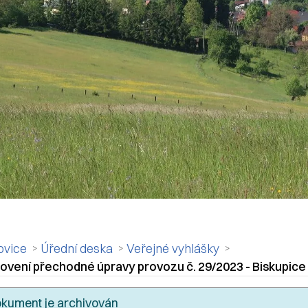
ovice
Úřední deska
Veřejné vyhlášky
ovení přechodné úpravy provozu č. 29/2023 - Biskupice
kument je archivován