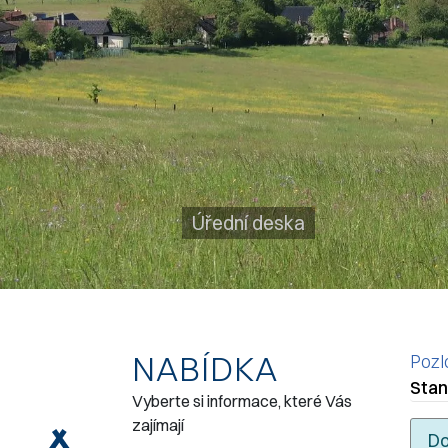
Úřední deska
NABÍDKA
Pozl
Stan
Vyberte si informace, které Vás
zajímají
Do