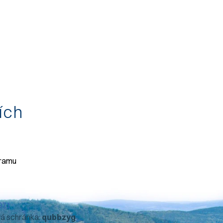
tích
gramu
071
vá schránka:
qubbzyg