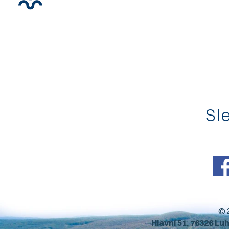
Sle
© 
Hlavní 51, 76326 Lu