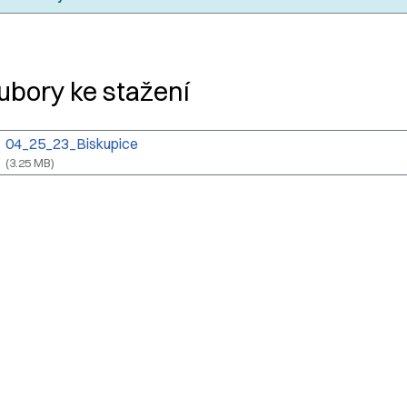
adpis článku
ubory ke stažení
04_25_23_Biskupice
(3.25 MB)