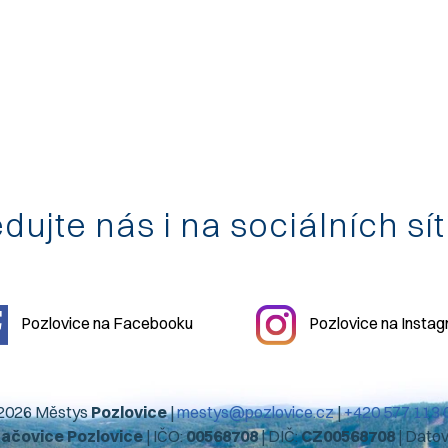
dujte nás i na sociálních sí
Pozlovice na Facebooku
Pozlovice na Insta
2026 Městys
Pozlovice
|
mestys@pozlovice.cz
|
+420 577 113 
hačovice Pozlovice
| IČO:
00568708
| DIČ:
CZ00568708
| Dato