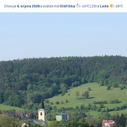
Dnes je
6. srpna 2026
a svátek má
Oldřiška
24°C | Zítra
Lada
26°C