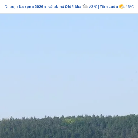
Dnes je
6. srpna 2026
a svátek má
Oldřiška
23°C | Zítra
Lada
26°C