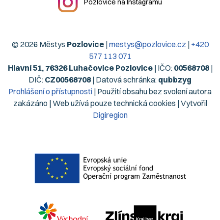
Pozlovice na Instagramu
© 2026 Městys
Pozlovice
|
mestys@pozlovice.cz
|
+420
577 113 071
Hlavní 51, 76326 Luhačovice Pozlovice
| IČO:
00568708
|
DIČ:
CZ00568708
| Datová schránka:
qubbzyg
Prohlášení o přístupnosti
| Použití obsahu bez svolení autora
zakázáno | Web užívá pouze technická cookies | Vytvořil
Digiregion