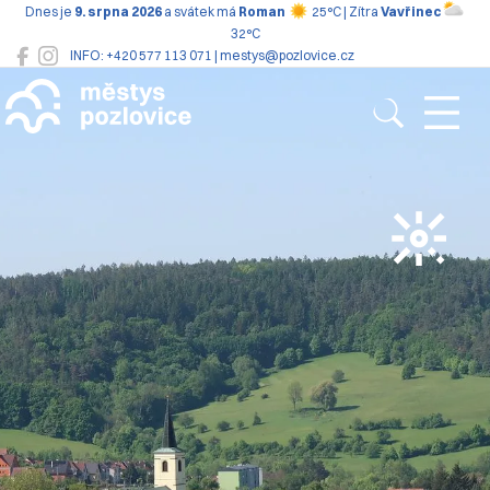
Dnes je
9. srpna 2026
a svátek má
Roman
25°C | Zítra
Vavřinec
32°C
INFO: +420 577 113 071 | mestys@pozlovice.cz
Pozlovice