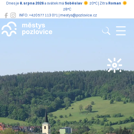
Dnes je
8. srpna 2026
a svátek má
Soběslav
20°C | Zítra
Roman
28°C
INFO: +420 577 113 071 | mestys@pozlovice.cz
Pozlovice