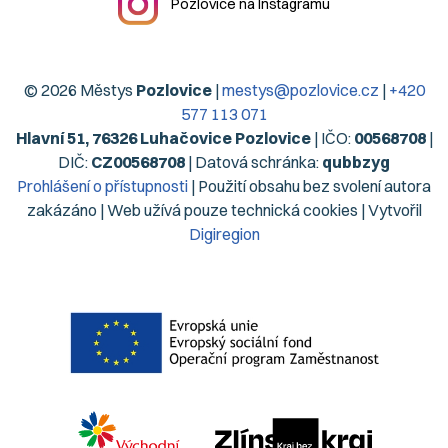
Pozlovice na Instagramu
© 2026 Městys
Pozlovice
|
mestys@pozlovice.cz
|
+420
577 113 071
Hlavní 51, 76326 Luhačovice Pozlovice
| IČO:
00568708
|
DIČ:
CZ00568708
| Datová schránka:
qubbzyg
Prohlášení o přístupnosti
| Použití obsahu bez svolení autora
zakázáno | Web užívá pouze technická cookies | Vytvořil
Digiregion