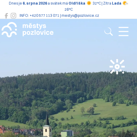
Dnes je
6. srpna 2026
a svátek má
Oldřiška
32°C | Zítra
Lada
26°C
INFO: +420 577 113 071 | mestys@pozlovice.cz
Pozlovice