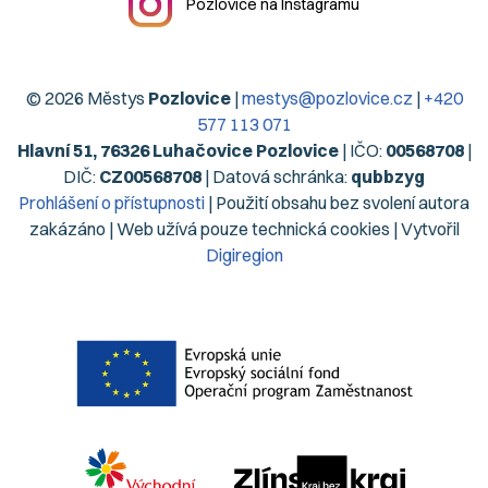
Pozlovice na Instagramu
© 2026 Městys
Pozlovice
|
mestys@pozlovice.cz
|
+420
577 113 071
Hlavní 51, 76326 Luhačovice Pozlovice
| IČO:
00568708
|
DIČ:
CZ00568708
| Datová schránka:
qubbzyg
Prohlášení o přístupnosti
| Použití obsahu bez svolení autora
zakázáno | Web užívá pouze technická cookies | Vytvořil
Digiregion