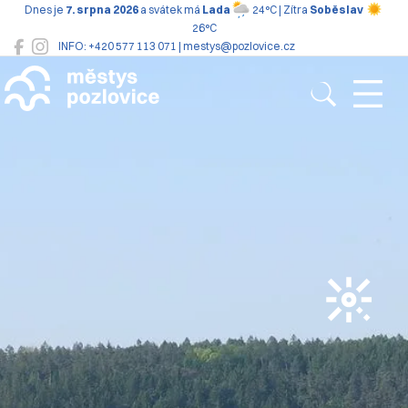
Dnes je
7. srpna 2026
a svátek má
Lada
24°C | Zítra
Soběslav
26°C
INFO: +420 577 113 071 | mestys@pozlovice.cz
Pozlovice