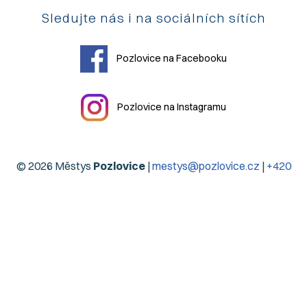
Sledujte nás i na sociálních sítích
Pozlovice na Facebooku
Pozlovice na Instagramu
© 2026 Městys
Pozlovice
|
mestys@pozlovice.cz
|
+420
577 113 071
Hlavní 51, 76326 Luhačovice Pozlovice
| IČO:
00568708
|
DIČ:
CZ00568708
| Datová schránka:
qubbzyg
Prohlášení o přístupnosti
| Použití obsahu bez svolení autora
zakázáno | Web užívá pouze technická cookies | Vytvořil
Digiregion