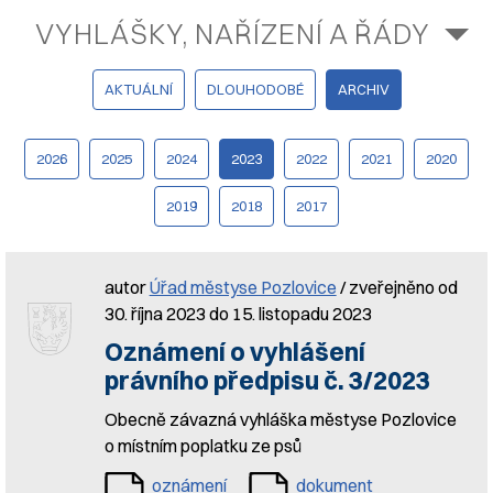
VYHLÁŠKY, NAŘÍZENÍ A ŘÁDY
AKTUÁLNÍ
DLOUHODOBÉ
ARCHIV
2026
2025
2024
2023
2022
2021
2020
2019
2018
2017
autor
Úřad městyse Pozlovice
/ zveřejněno od
30. října 2023 do 15. listopadu 2023
Oznámení o vyhlášení
právního předpisu č. 3/2023
Obecně závazná vyhláška městyse Pozlovice
o místním poplatku ze psů
oznámení
dokument