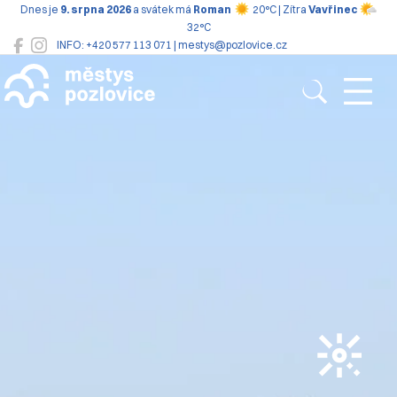
Dnes je
9. srpna 2026
a svátek má
Roman
20°C | Zítra
Vavřinec
32°C
INFO: +420 577 113 071 | mestys@pozlovice.cz
Pozlovice