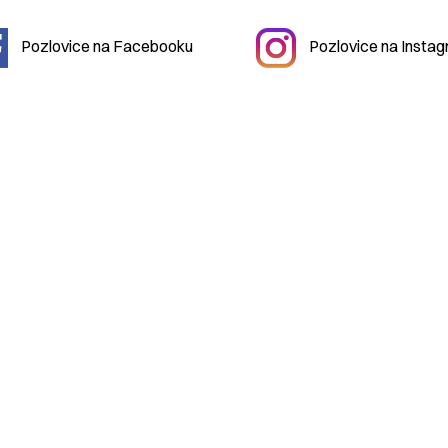
Pozlovice na Facebooku
Pozlovice na Insta
2026 Městys
Pozlovice
|
mestys@pozlovice.cz
|
+420 577 113 
hačovice Pozlovice
| IČO:
00568708
| DIČ:
CZ00568708
| Dato
ití obsahu bez svolení autora zakázáno | Web užívá pouze technic