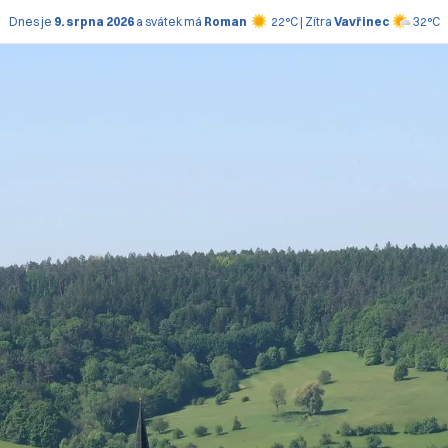
Dnes je
9. srpna 2026
a svátek má
Roman
22°C | Zítra
Vavřinec
32°C