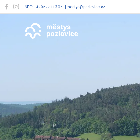
INFO: +420 577 113 071 | mestys@pozlovice.cz
Pozlovice