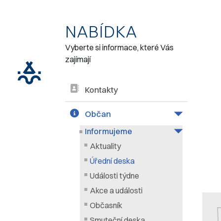
NABÍDKA
Vyberte si informace, které Vás
zajímají
Kontakty
Občan
Informujeme
Aktuality
Úřední deska
Události týdne
Akce a události
Občasník
Smuteční deska