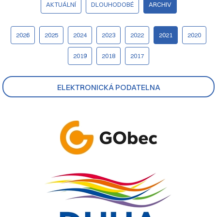
AKTUÁLNÍ
DLOUHODOBÉ
ARCHIV
2026
2025
2024
2023
2022
2021
2020
2019
2018
2017
ELEKTRONICKÁ PODATELNA