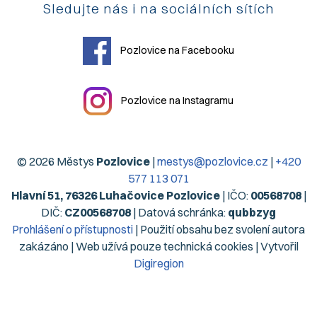
Sledujte nás i na sociálních sítích
Pozlovice na Facebooku
Pozlovice na Instagramu
© 2026 Městys
Pozlovice
|
mestys@pozlovice.cz
|
+420
577 113 071
Hlavní 51, 76326 Luhačovice Pozlovice
| IČO:
00568708
|
DIČ:
CZ00568708
| Datová schránka:
qubbzyg
Prohlášení o přístupnosti
| Použití obsahu bez svolení autora
zakázáno | Web užívá pouze technická cookies | Vytvořil
Digiregion