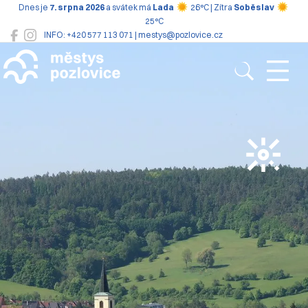
Dnes je
7. srpna 2026
a svátek má
Lada
26°C | Zítra
Soběslav
25°C
INFO: +420 577 113 071 | mestys@pozlovice.cz
Pozlovice